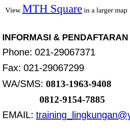
MTH Square
View
in a larger map
INFORMASI & PENDAFTARAN 
Phone: 021-29067371
Fax: 021-29067299
WA/SMS:
0813-1963-9408
0812-9154-7885
EMAIL:
training_lingkungan