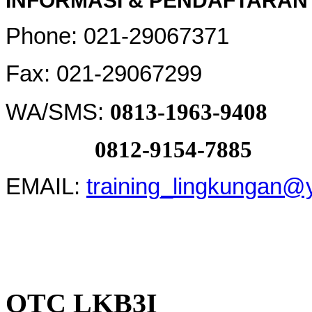
INFORMASI & PENDAFTARAN 
Phone: 021-29067371
Fax: 021-29067299
WA/SMS:
0813-1963-9408
0812-9154-7885
EMAIL:
training_lingkungan
OTC LKB3I