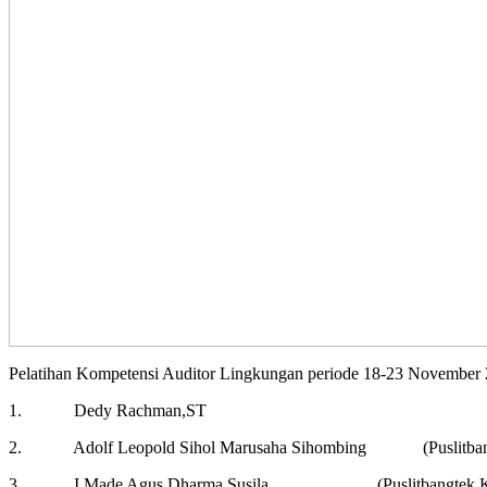
Pelatihan Kompetensi Auditor Lingkungan periode 18-23 Novemb
1.
Dedy Rachman,ST
2.
Adolf Leopold Sihol Marusaha Sihombing
(Puslit
3.
I Made Agus Dharma Susila
(Puslitbangte