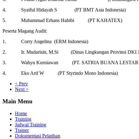
4.
Syaiful Hidayah S
(PT BMT Asia Indonesia)
5.
Muhammad Erhans Habibi
(PT KAHATEX)
Peserta Magang Audit:
1.
Corry Angelina
(ERM Indonesia)
2.
Ir. Mudarisin, M.Si
(Dinas Lingkungan Provinsi DKI J
3.
Wahyu Kurniawan
(PT. SATRIA BUANA LESTARI
4.
Eko Arif W
(PT Styrindo Mono Indonesia)
< Prev
Next >
Main Menu
Home
Training
Jadwal Training
Trainer
Dokumentasi Pelatihan