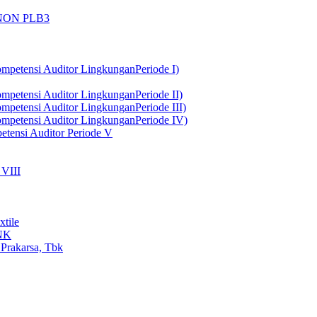
 NON PLB3
ompetensi Auditor LingkunganPeriode I)
ompetensi Auditor LingkunganPeriode II)
ompetensi Auditor LingkunganPeriode III)
Kompetensi Auditor LingkunganPeriode IV)
etensi Auditor Periode V
VIII
tile
MNK
 Prakarsa, Tbk