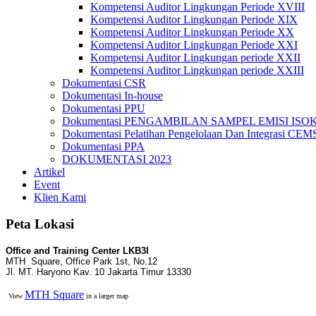
Kompetensi Auditor Lingkungan Periode XVIII
Kompetensi Auditor Lingkungan Periode XIX
Kompetensi Auditor Lingkungan Periode XX
Kompetensi Auditor Lingkungan Periode XXI
Kompetensi Auditor Lingkungan periode XXII
Kompetensi Auditor Lingkungan periode XXIII
Dokumentasi CSR
Dokumentasi In-house
Dokumentasi PPU
Dokumentasi PENGAMBILAN SAMPEL EMISI ISO
Dokumentasi Pelatihan Pengelolaan Dan Integrasi CEM
Dokumentasi PPA
DOKUMENTASI 2023
Artikel
Event
Klien Kami
Peta Lokasi
Office and Training Center LKB3I
MTH Square, Office Park 1st, No.12
Jl. MT. Haryono Kav. 10 Jakarta Timur 13330
MTH Square
View
in a larger map