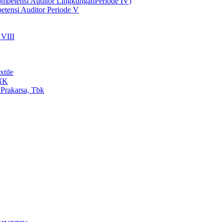
Kompetensi Auditor LingkunganPeriode IV)
etensi Auditor Periode V
VIII
tile
MNK
 Prakarsa, Tbk