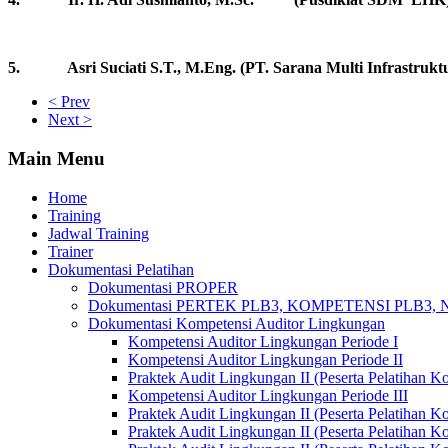
5. Asri Suciati S.T., M.Eng. (PT. Sarana Multi Infrastruktu
< Prev
Next >
Main Menu
Home
Training
Jadwal Training
Trainer
Dokumentasi Pelatihan
Dokumentasi PROPER
Dokumentasi PERTEK PLB3, KOMPETENSI PLB3,
Dokumentasi Kompetensi Auditor Lingkungan
Kompetensi Auditor Lingkungan Periode I
Kompetensi Auditor Lingkungan Periode II
Praktek Audit Lingkungan II (Peserta Pelatihan K
Kompetensi Auditor Lingkungan Periode III
Praktek Audit Lingkungan II (Peserta Pelatihan K
Praktek Audit Lingkungan II (Peserta Pelatihan K