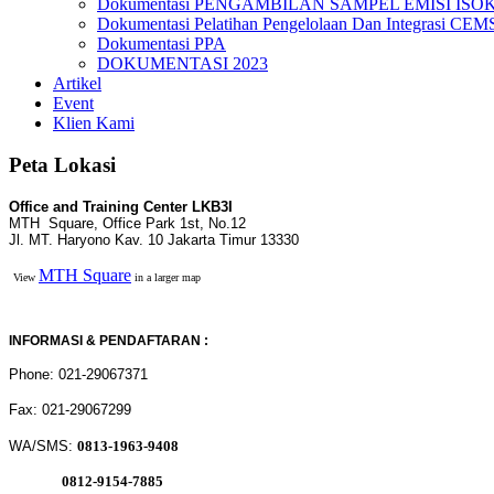
Dokumentasi PENGAMBILAN SAMPEL EMISI ISO
Dokumentasi Pelatihan Pengelolaan Dan Integrasi CEM
Dokumentasi PPA
DOKUMENTASI 2023
Artikel
Event
Klien Kami
Peta Lokasi
Office and Training Center LKB3I
MTH Square, Office Park 1st, No.12
Jl. MT. Haryono Kav. 10 Jakarta Timur 13330
MTH Square
View
in a larger map
INFORMASI & PENDAFTARAN :
Phone: 021-29067371
Fax: 021-29067299
WA/SMS:
0813-1963-9408
0812-9154-7885