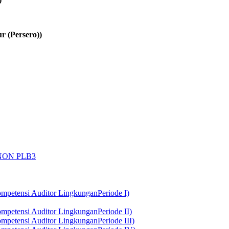
r (Persero))
 NON PLB3
ompetensi Auditor LingkunganPeriode I)
ompetensi Auditor LingkunganPeriode II)
ompetensi Auditor LingkunganPeriode III)